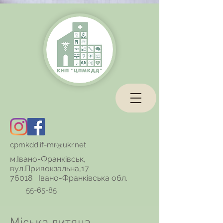
cpmkdd.if-mr@ukr.net
м.Івано-Франківськ,
вул.Привокзальна,17
76018 Івано-Франківська обл.
55-65-85