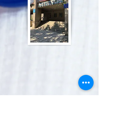
Триступенева
взаємозамінність